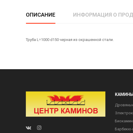
ОПИСАНИЕ
ИНФОРМАЦИЯ О ПРОД
Труба L=1000 d150 черная из окрашенной стали.
КАМИН
Дровяны
Электро
Биоками
Барбекю-