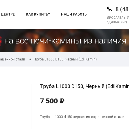
8 (48
 ЦЕНТРЕ
КАК КУПИТЬ?
НАШИ РАБОТЫ
ЯРОСЛАВЛЬ, У
"ДИНАСТИЯ")
на все печи-камины из наличия 
ашенной стали
Труба L1000 D150, чёрный (EdilKamin)
Труба L1000 D150, Чёрный (EdilKami
7 500 ₽
Труба L=1000 d150 черная из окрашенной стали.