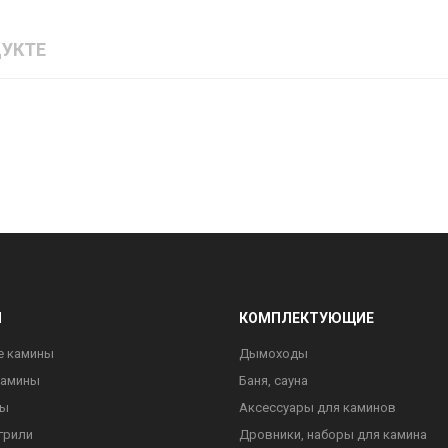
УКТЕ
Ы
КОМПЛЕКТУЮЩИЕ
е камины
Дымоходы
камины
Баня, сауна
ны
Аксессуары для каминов
грили
Дровники, наборы для камина