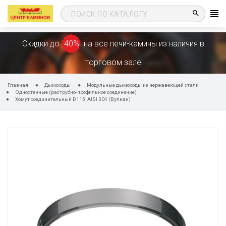
search
Скидки до
40%
на все печи-камины из наличия в
торговом зале
Главная
Дымоходы
Модульные дымоходы из нержавеющей стали
Одностенные (раструбно-профильное соединение)
Хомут соединительный D115, AISI 304 (Вулкан)