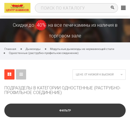
search
Скидки до
40%
на все печи-камины из наличия в
торговом зале
Главная
Дымоходы
Модульные дымоходы из нержавеющей стали
Одностенные (раструбно-профильное соединение)

ЦЕНЕ: ОТ НИЗКОЙ К ВЫСОКОЙ
ПОДРАЗДЕЛЫ В КАТЕГОРИИ ОДНОСТЕННЫЕ (РАСТРУБНО-
ПРОФИЛЬНОЕ СОЕДИНЕНИЕ)
ФИЛЬТР