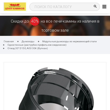
search
Скидки до
40%
на все печи-камины из наличия в
торговом зале
Главная
Дымоходы
Модульные дымоходы из нержавеющей стали
Одностенные (раструбно-профильное соединение)
Отвод 30° D150, AISI 304 (Вулкан)