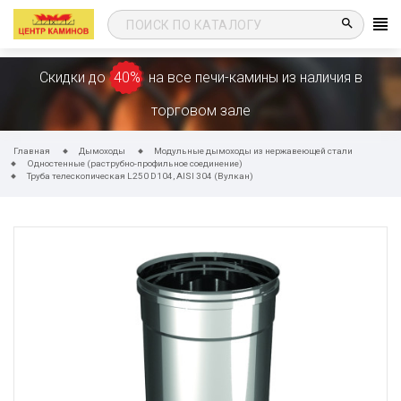
search
Скидки до
40%
на все печи-камины из наличия в
торговом зале
Главная
Дымоходы
Модульные дымоходы из нержавеющей стали
Одностенные (раструбно-профильное соединение)
Труба телескопическая L250 D104, AISI 304 (Вулкан)