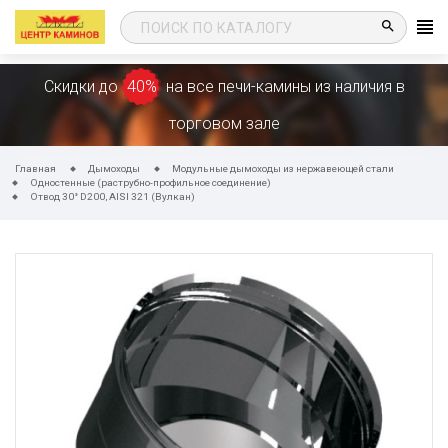
search
Скидки до
40%
на все печи-камины из наличия в
торговом зале
Главная
Дымоходы
Модульные дымоходы из нержавеющей стали
Одностенные (раструбно-профильное соединение)
Отвод 30° D200, AISI 321 (Вулкан)