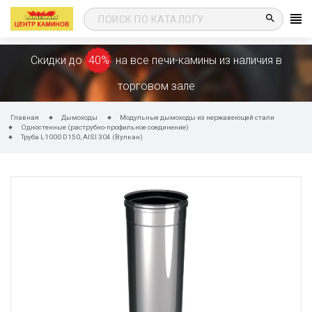
search
Скидки до
40%
на все печи-камины из наличия в
торговом зале
Главная
Дымоходы
Модульные дымоходы из нержавеющей стали
Одностенные (раструбно-профильное соединение)
Труба L1000 D150, AISI 304 (Вулкан)