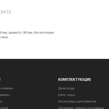
УКТЕ
0 мм, диаметр 180 мм, без изоляции.
товая.
Ы
КОМПЛЕКТУЮЩИЕ
е камины
Дымоходы
камины
Баня, сауна
ны
Аксессуары для каминов
грили
Дровники, наборы для камина