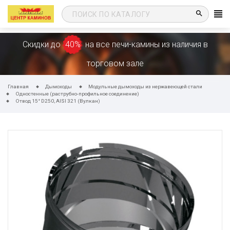
search
Скидки до
40%
на все печи-камины из наличия в
торговом зале
Главная
Дымоходы
Модульные дымоходы из нержавеющей стали
Одностенные (раструбно-профильное соединение)
Отвод 15° D250, AISI 321 (Вулкан)