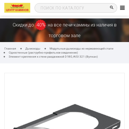
search
Скидки до
40%
на все печи-камины из наличия в
торговом зале
Главная
Дымоходы
Модульные дымоходы из нержавеющей стали
Одностенные (раструбно-профильное соединение)
Элемент крепления к стене раздвижной D180, AISI 321 (Вулкан)