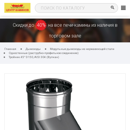
search
Скидки до
40%
на все печи-камины из наличия в
торговом зале
Главная
Дымоходы
Модульные дымоходы из нержавеющей стали
Одностенные (раструбно-профильное соединение)
Тройник 45° D150, AISI 304 (Вулкан)