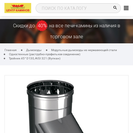
search
Скидки до
40%
на все печи-камины из наличия в
торговом зале
Главная
Дымоходы
Модульные дымоходы из нержавеющей стали
Одностенные (раструбно-профильное соединение)
Тройник 45° D130, AISI 321 (Вулкан)