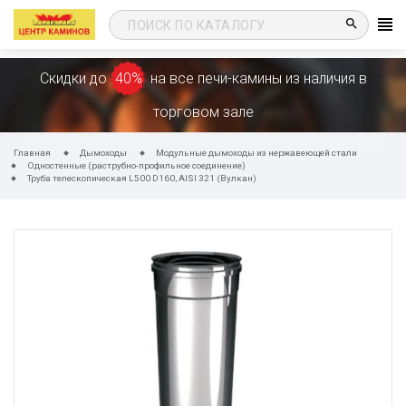
search
Скидки до
40%
на все печи-камины из наличия в
торговом зале
Главная
Дымоходы
Модульные дымоходы из нержавеющей стали
Одностенные (раструбно-профильное соединение)
Труба телескопическая L500 D160, AISI 321 (Вулкан)