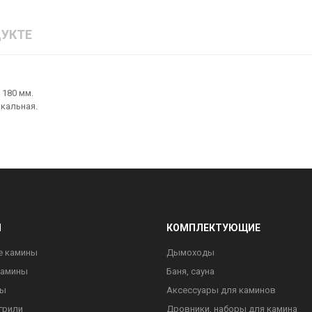
УКТЕ
 180 мм.
ркальная.
Ы
КОМПЛЕКТУЮЩИЕ
е камины
Дымоходы
камины
Баня, сауна
ны
Аксессуары для каминов
грили
Дровники, наборы для камина