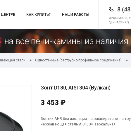
8 (48
 ЦЕНТРЕ
КАК КУПИТЬ?
НАШИ РАБОТЫ
ЯРОСЛАВЛЬ, У
"ДИНАСТИЯ")
на все печи-камины из наличия 
авеющей стали
Одностенные (раструбно-профильное соединение)
Зонт D180, AISI 304 (Вулкан)
3 453 ₽
Зонтик AHR без изоляции, на расширителе, на тр
нержавеющая сталь AISI 304, зеркальная.