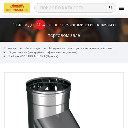
search
Скидки до
40%
на все печи-камины из наличия в
торговом зале
Главная
Дымоходы
Модульные дымоходы из нержавеющей стали
Одностенные (раструбно-профильное соединение)
Тройник 45° D180, AISI 321 (Вулкан)