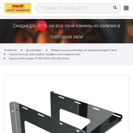
search
Скидки до
40%
на все печи-камины из наличия в
торговом зале
Главная
Дымоходы
Модульные дымоходы из нержавеющей стали
Одностенные (раструбно-профильное соединение)
Кронштейн опоры D180, AISI 304 (Вулкан)