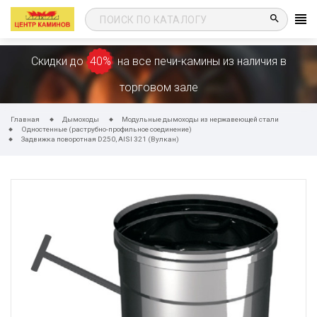
search
Скидки до
40%
на все печи-камины из наличия в
торговом зале
Главная
Дымоходы
Модульные дымоходы из нержавеющей стали
Одностенные (раструбно-профильное соединение)
Задвижка поворотная D250, AISI 321 (Вулкан)