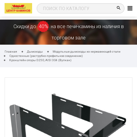
search
Скидки до
40%
на все печи-камины из наличия в
торговом зале
Главная
Дымоходы
Модульные дымоходы из нержавеющей стали
Одностенные (раструбно-профильное соединение)
Кронштейн опоры D250, AISI 304 (Вулкан)