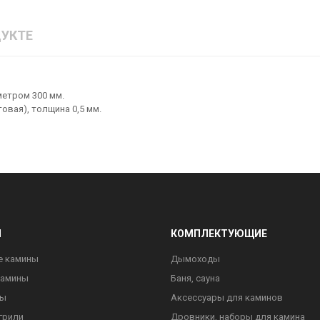
УКТЕ
метром 300 мм.
овая), толщина 0,5 мм.
Ы
КОМПЛЕКТУЮЩИЕ
е камины
Дымоходы
камины
Баня, сауна
ны
Аксессуары для каминов
грили
Дровники, наборы для камина