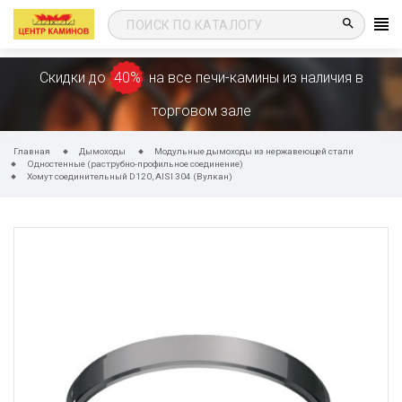
search
Скидки до
40%
на все печи-камины из наличия в
торговом зале
Главная
Дымоходы
Модульные дымоходы из нержавеющей стали
Одностенные (раструбно-профильное соединение)
Хомут соединительный D120, AISI 304 (Вулкан)