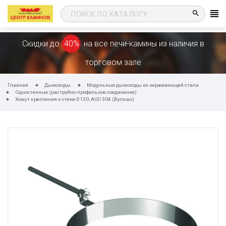
search
Скидки до
40%
на все печи-камины из наличия в
торговом зале
Главная
Дымоходы
Модульные дымоходы из нержавеющей стали
Одностенные (раструбно-профильное соединение)
Хомут крепления к стене D130, AISI 304 (Вулкан)