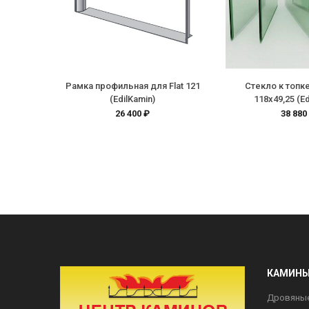
Рамка профильная для Flat 121
Стекло к топке
(EdilKamin)
118x49,25 (Ed
26 400 ₽
38 880
КАМИН
Дровяны