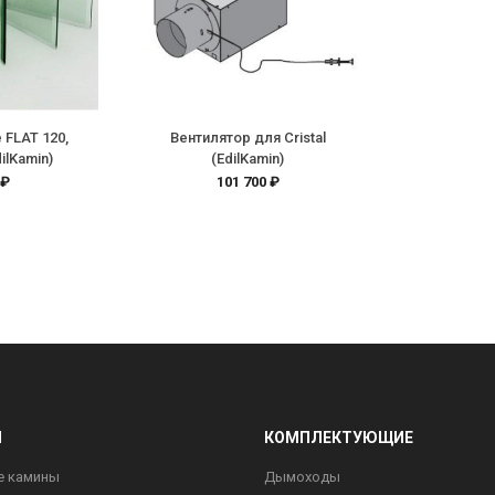
 FLAT 120,
Вентилятор для Cristal
ilKamin)
(EdilKamin)
 ₽
101 700 ₽
Ы
КОМПЛЕКТУЮЩИЕ
е камины
Дымоходы