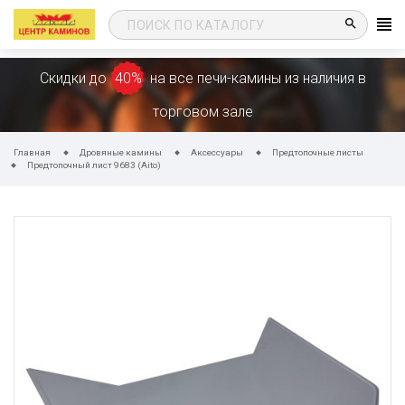
search
Скидки до
40%
на все печи-камины из наличия в
торговом зале
Главная
Дровяные камины
Аксессуары
Предтопочные листы
Предтопочный лист 9683 (Aito)