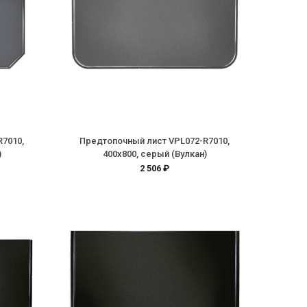
R7010,
Предтопочный лист VPL072-R7010,
)
400х800, серый (Вулкан)
2 506 ₽