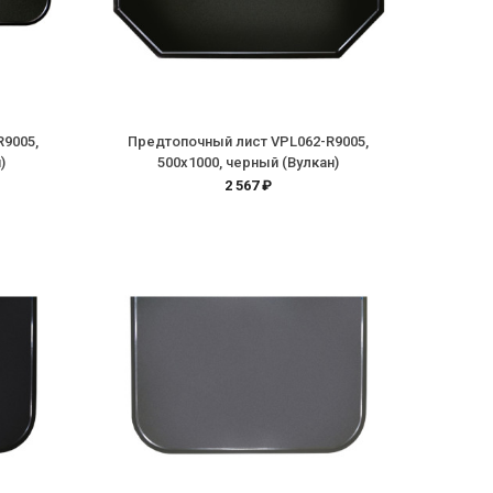
R9005,
Предтопочный лист VPL062-R9005,
)
500х1000, черный (Вулкан)
2 567 ₽