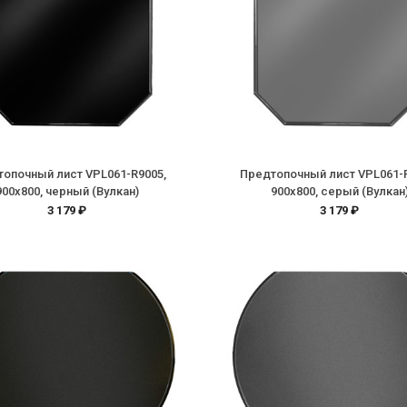
опочный лист VPL061-R9005,
Предтопочный лист VPL061-
900х800, черный (Вулкан)
900х800, серый (Вулкан
3 179 ₽
3 179 ₽