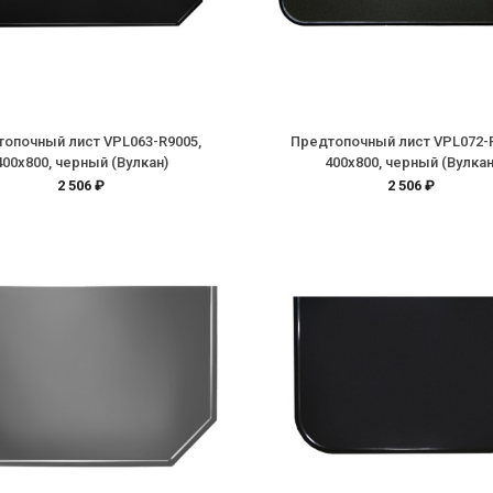
опочный лист VPL063-R9005,
Предтопочный лист VPL072-
400х800, черный (Вулкан)
400х800, черный (Вулкан
2 506 ₽
2 506 ₽