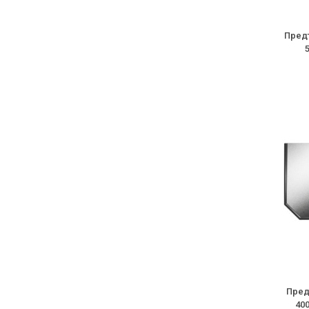
Предт
Пред
40