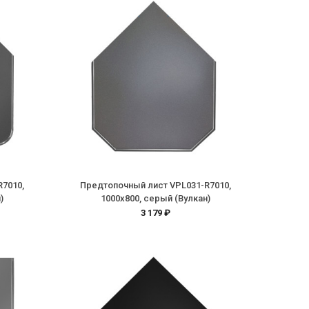
R7010,
Предтопочный лист VPL031-R7010,
)
1000х800, серый (Вулкан)
3 179 ₽