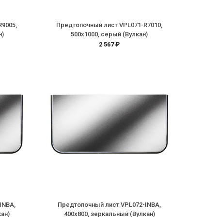
R9005,
Предтопочный лист VPL071-R7010,
н)
500х1000, серый (Вулкан)
2 567 ₽
INBA,
Предтопочный лист VPL072-INBA,
ан)
400х800, зеркальный (Вулкан)