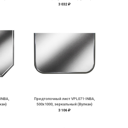
3 032 ₽
INBA,
Предтопочный лист VPL071-INBA,
кан)
500х1000, зеркальный (Вулкан)
3 106 ₽