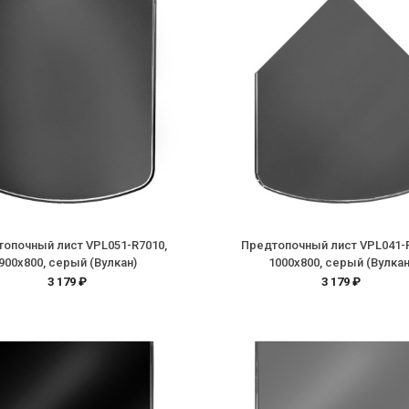
опочный лист VPL051-R7010,
Предтопочный лист VPL041-
900х800, серый (Вулкан)
1000х800, серый (Вулкан
3 179 ₽
3 179 ₽