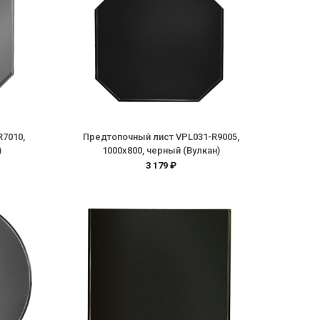
R7010,
Предтопочный лист VPL031-R9005,
)
1000х800, черный (Вулкан)
3 179 ₽