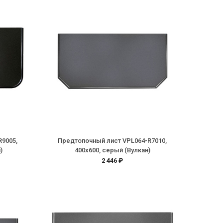
R9005,
Предтопочный лист VPL064-R7010,
)
400х600, серый (Вулкан)
2 446 ₽