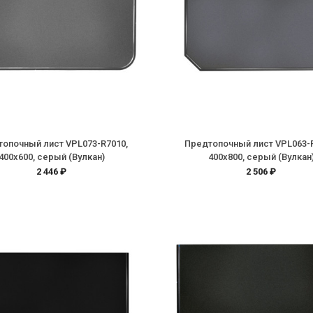
опочный лист VPL073-R7010,
Предтопочный лист VPL063-
400х600, серый (Вулкан)
400х800, серый (Вулкан
2 446 ₽
2 506 ₽