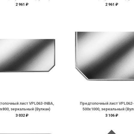
2 961 ₽
2 961 ₽
топочный лист VPL063-INBA,
Предтопочный лист VPL062-
0х800, зеркальный (Вулкан)
500х1000, зеркальный (Вул
3 032 ₽
3 106 ₽