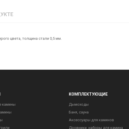
УКТЕ
рого цвета, толщина стали 0,5 мм.
Ы
КОМПЛЕКТУЮЩИЕ
е камины
Дымоходы
камины
Баня, сауна
ны
Аксессуары для каминов
грили
Дровники, наборы для камина