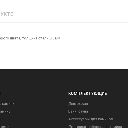
УКТЕ
рого цвета, толщина стали 0,5 мм.
Ы
КОМПЛЕКТУЮЩИЕ
е камины
Дымоходы
камины
Баня, сауна
ны
Аксессуары для каминов
грили
Дровники, наборы для камина