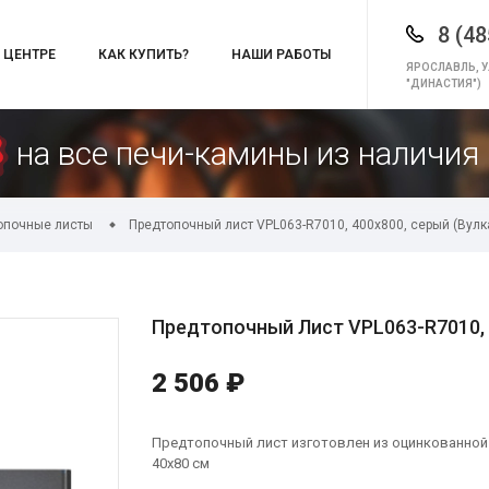
8 (48
 ЦЕНТРЕ
КАК КУПИТЬ?
НАШИ РАБОТЫ
ЯРОСЛАВЛЬ, У
"ДИНАСТИЯ")
на все печи-камины из наличия 
опочные листы
Предтопочный лист VPL063-R7010, 400х800, серый (Вулк
Предтопочный Лист VPL063-R7010, 
2 506 ₽
Предтопочный лист изготовлен из оцинкованной с
40х80 см