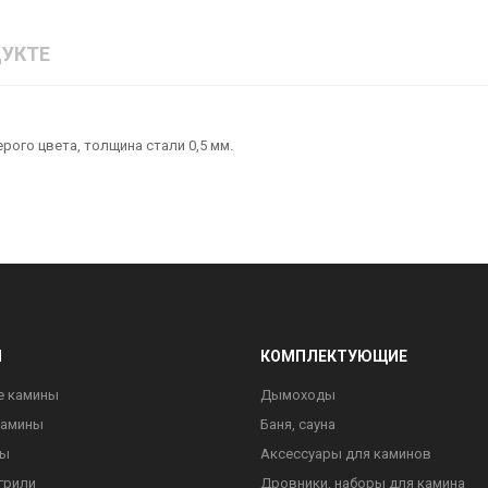
УКТЕ
рого цвета, толщина стали 0,5 мм.
Ы
КОМПЛЕКТУЮЩИЕ
е камины
Дымоходы
камины
Баня, сауна
ны
Аксессуары для каминов
грили
Дровники, наборы для камина