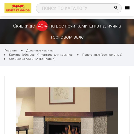
search
Скидки до
40%
на все печи-камины из наличия в
торговом зале
Главная
Дровяные камины
Камины (облицовки), порталы для каминов
Пристенные (фронтальные)
Облицовка ASTURIA (EdilKamin)