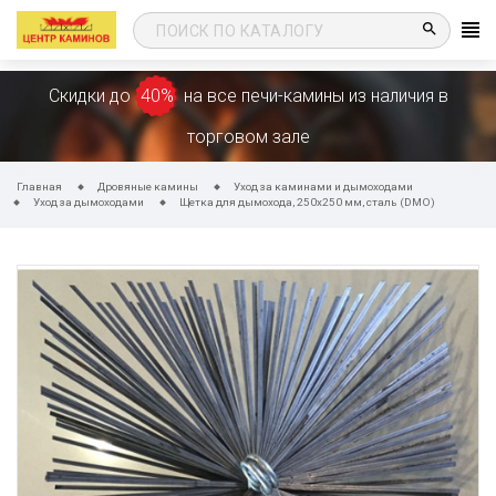
search
Скидки до
40%
на все печи-камины из наличия в
торговом зале
Главная
Дровяные камины
Уход за каминами и дымоходами
Уход за дымоходами
Щетка для дымохода, 250х250 мм, сталь (DMO)