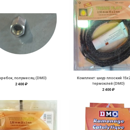
кребок, полумесяц (DMO)
Комплект: шнур плоский 15х
термоклей (DMO)
2 400 ₽
2 400 ₽