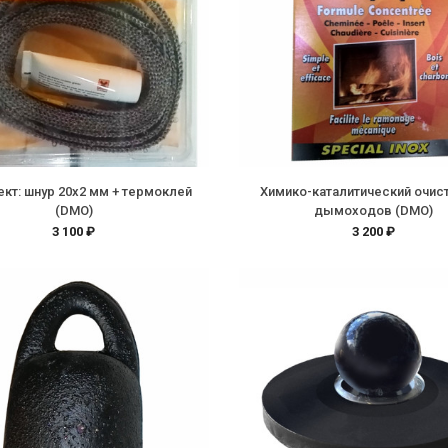
кт: шнур 20х2 мм + термоклей
Химико-каталитический очис
(DMO)
дымоходов (DMO)
3 100 ₽
3 200 ₽