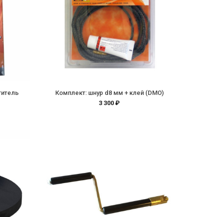
титель
Комплект: шнур d8 мм + клей (DMO)
3 300 ₽