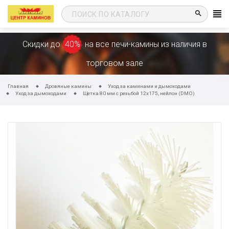
search
Скидки до
40%
на все печи-камины из наличия в
торговом зале
Главная
Дровяные камины
Уход за каминами и дымоходами
Уход за дымоходами
Щетка 80 мм с резьбой 12х175, нейлон (DMO)