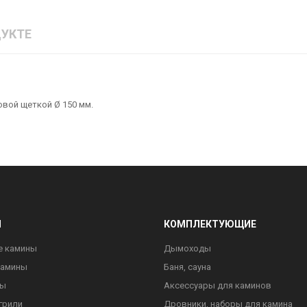
УКТЕ
вой щеткой Ø 150 мм.
Ы
КОМПЛЕКТУЮЩИЕ
е камины
Дымоходы
камины
Баня, сауна
ны
Аксессуары для каминов
грили
Дровники, наборы для камина