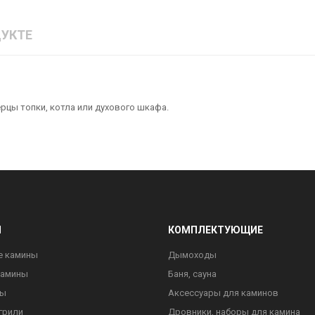
УКТЕ
рцы топки, котла или духового шкафа.
Ы
КОМПЛЕКТУЮЩИЕ
е камины
Дымоходы
камины
Баня, сауна
ны
Аксессуары для каминов
грили
Дровники, наборы для камина