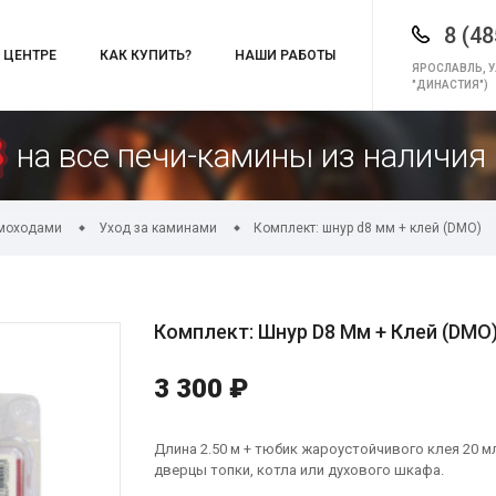
8 (48
 ЦЕНТРЕ
КАК КУПИТЬ?
НАШИ РАБОТЫ
ЯРОСЛАВЛЬ, У
"ДИНАСТИЯ")
на все печи-камины из наличия 
ымоходами
Уход за каминами
Комплект: шнур d8 мм + клей (DMO)
Комплект: Шнур D8 Мм + Клей (DMO
3 300 ₽
Длина 2.50 м + тюбик жароустойчивого клея 20 м
дверцы топки, котла или духового шкафа.