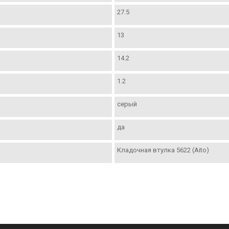
27.5
13
14.2
1.2
серый
да
Кладочная втулка 5622 (Aito)