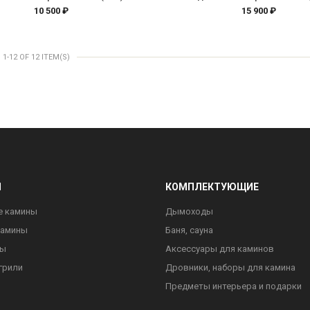
10 500 ₽
15 900 ₽
-12 OF 12 ITEM(S)
Ы
КОМПЛЕКТУЮЩИЕ
е камины
Дымоходы
камины
Баня, сауна
ны
Аксессуары для каминов
грили
Дровники, наборы для камина
Предметы интерьера и подарки