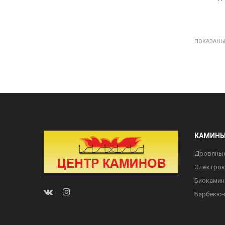
ПОКАЗАНЫ 1
КАМИН
Дровяны
Электро
Биоками
Барбекю-