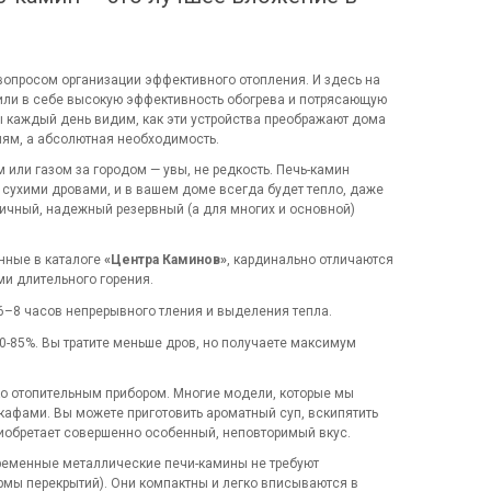
вопросом организации эффективного отопления. И здесь на
или в себе высокую эффективность обогрева и потрясающую
 каждый день видим, как эти устройства преображают дома
иям, а абсолютная необходимость.
 или газом за городом — увы, не редкость. Печь-камин
сухими дровами, и в вашем доме всегда будет тепло, даже
личный, надежный резервный (а для многих и основной)
нные в каталоге
«Центра Каминов»
, кардинально отличаются
ми длительного горения.
6–8 часов непрерывного тления и выделения тепла.
0-85%. Вы тратите меньше дров, но получаете максимум
ко отопительным прибором. Многие модели, которые мы
фами. Вы можете приготовить ароматный суп, вскипятить
риобретает совершенно особенный, неповторимый вкус.
ременные металлические печи-камины не требуют
мы перекрытий). Они компактны и легко вписываются в