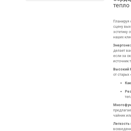
тепло 
Планируя 
сцену вых
эстетику 
наших кли
Энергоне
делает ва
если за о
источник 
Высокий 
от старых
Как
Рез
теп
Многофунк
предлагае
чайник ил
Легкость 
возведени