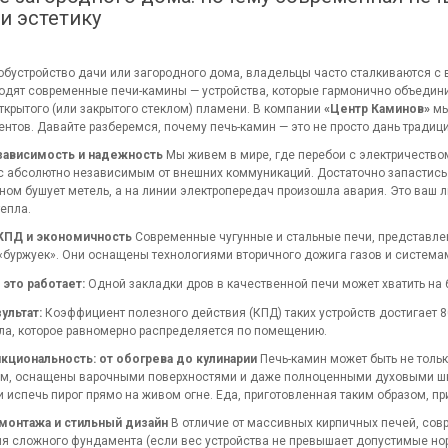
и эстетику
обустройство дачи или загородного дома, владельцы часто сталкиваются с 
одят современные печи-камины — устройства, которые гармонично объедин
открытого (или закрытого стеклом) пламени. В компании
«Центр Каминов»
мы
ентов. Давайте разберемся, почему печь-камин — это не просто дань традиц
зависимость и надежность
Мы живем в мире, где перебои с электричеством
с абсолютно независимым от внешних коммуникаций. Достаточно запастись 
кном бушует метель, а на линии электропередач произошла авария. Это ваш 
тепла.
КПД и экономичность
Современные чугунные и стальные печи, представле
 «буржуек». Они оснащены технологиями вторичного дожига газов и система
 это работает:
Одной закладки дров в качественной печи может хватить на 
ультат:
Коэффициент полезного действия (КПД) таких устройств достигает 8
ла, которое равномерно распределяется по помещению.
циональность: от обогрева до кулинарии
Печь-камин может быть не толь
м, оснащены варочными поверхностями и даже полноценными духовыми шка
и испечь пирог прямо на живом огне. Еда, приготовленная таким образом, п
монтажа и стильный дизайн
В отличие от массивных кирпичных печей, сов
я сложного фундамента (если вес устройства не превышает допустимые нор