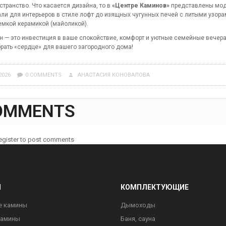
странство. Что касается дизайна, то в
«Центре Каминов»
представлены моде
али для интерьеров в стиле лофт до изящных чугунных печей с литыми узор
емкой керамикой (майоликой).
н — это инвестиция в ваше спокойствие, комфорт и уютные семейные вечера
рать «сердце» для вашего загородного дома!
2026
0 COMMENTS
АНАСТАСИЯ КОНОВАЛОВА
person
OMMENTS
register to post comments
Ы
КОМПЛЕКТУЮЩИЕ
е камины
Дымоходы
камины
Баня, сауна