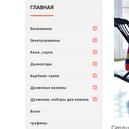
ГЛАВНАЯ
Биокамины
add
Электрокамины
add
Баня, сауна
add
Дымоходы
add
Барбекю-грили
add
Дровяные камины
add
Дровники, наборы для камина
add
Вазы
графины
Сердц