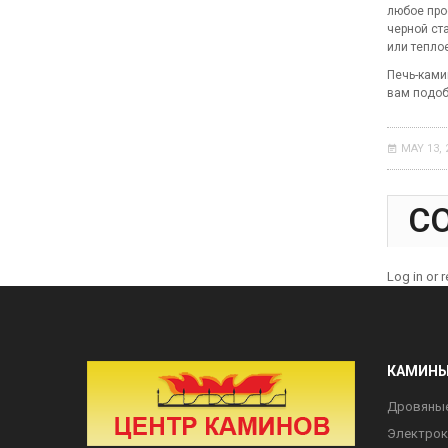
любое про
черной ст
или тепло
Печь-ками
вам подоб
MAY 13, 
C
Log in or 
КАМИН
Дровяны
Электро