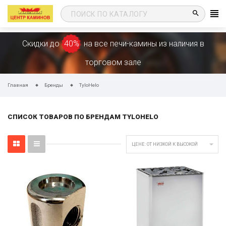
search
Скидки до
40%
на все печи-камины из наличия в
торговом зале
Главная
Бренды
TyloHelo
СПИСОК ТОВАРОВ ПО БРЕНДАМ TYLOHELO

ЦЕНЕ: ОТ НИЗКОЙ К ВЫСОКОЙ