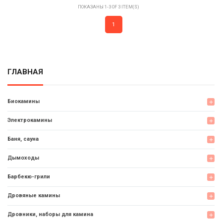
ПОКАЗАНЫ 1-3 OF 3 ITEM(S)
1
ГЛАВНАЯ
Биокамины
add
Электрокамины
add
Баня, сауна
add
Дымоходы
add
Барбекю-грили
add
Дровяные камины
add
Дровники, наборы для камина
add