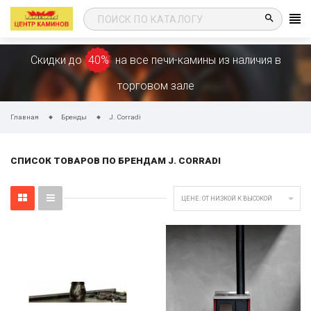
search
Скидки до
40%
на все печи-камины из наличия в
торговом зале
Главная
Бренды
J. Corradi
СПИСОК ТОВАРОВ ПО БРЕНДАМ J. CORRADI

ЦЕНЕ: ОТ НИЗКОЙ К ВЫСОКОЙ