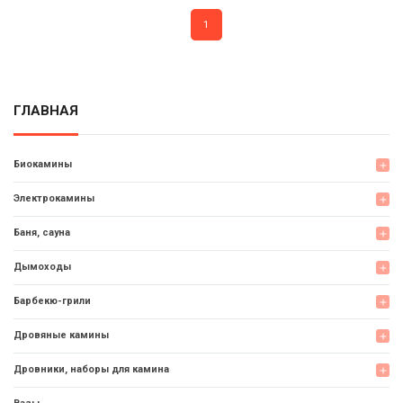
1
ГЛАВНАЯ
Биокамины
add
Электрокамины
add
Баня, сауна
add
Дымоходы
add
Барбекю-грили
add
Дровяные камины
add
Дровники, наборы для камина
add