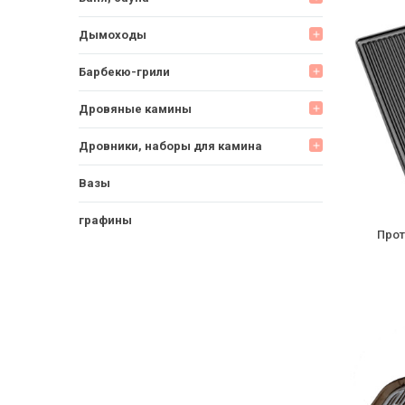
Дымоходы
add
Барбекю-грили
add
Дровяные камины
add
Дровники, наборы для камина
add
Вазы
графины
Прот