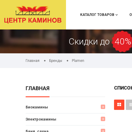
КАТАЛОГ ТОВАРОВ
О
Скидки до
40%
Главная
Бренды
Plamen
ГЛАВНАЯ
СПИСО
Биокамины
add
Электрокамины
add
Баня, сауна
add