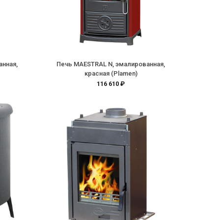
анная,
Печь MAESTRAL N, эмалированная,
красная (Plamen)
116 610 ₽