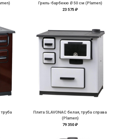
amen)
Гриль-барбекю Ø 50 см (Plamen)
23 575 ₽
 труба
Плита SLAVONAC белая, труба справа
(Plamen)
79 350 ₽