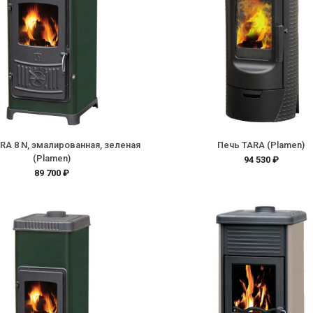
RA 8 N, эмалированная, зеленая
Печь TARA (Plamen)
(Plamen)
94 530 ₽
89 700 ₽