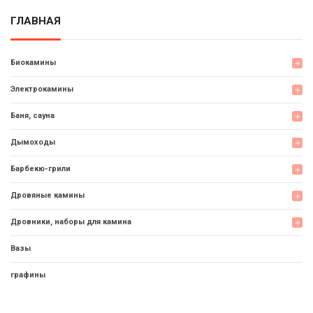
ГЛАВНАЯ
Биокамины
add
Электрокамины
add
Баня, сауна
add
Дымоходы
add
Барбекю-грили
add
Дровяные камины
add
Дровники, наборы для камина
add
Вазы
графины