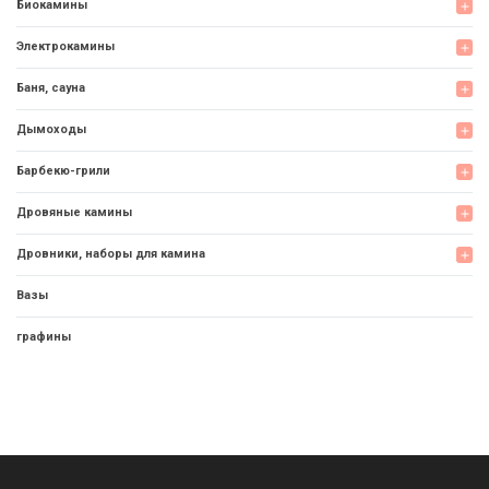
Биокамины
add
Электрокамины
add
Баня, сауна
add
Дымоходы
add
Барбекю-грили
add
Дровяные камины
add
Дровники, наборы для камина
add
Вазы
графины