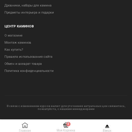
Дровники, наборы для камина
Предметы интерьера и подарки
ЦЕНТР КАМИНОВ
О магазине
Монтаж каминов
Как купить?
Правила использования сайта
Обмен и возврат товара
Политика конфиденциальности
В связи с изменением курсов валют для уточнения актуальных цен свяжитесь,
пожалуйста, с нашими менеджерами
0
Моя Корзина
Главная
Вверх