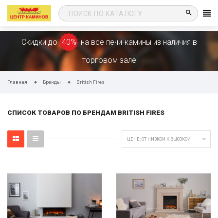
search
Скидки до
40%
на все печи-камины из наличия в
торговом зале
Главная
Бренды
British Fires
СПИСОК ТОВАРОВ ПО БРЕНДАМ BRITISH FIRES

ЦЕНЕ: ОТ НИЗКОЙ К ВЫСОКОЙ