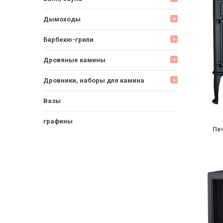
Дымоходы
add
Барбекю-грили
add
Дровяные камины
add
Дровники, наборы для камина
add
Вазы
графины
Печ