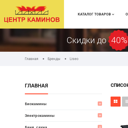
КАТАЛОГ ТОВАРОВ
О
Скидки до
40%
Главная
Бренды
Liseo
ГЛАВНАЯ
СПИСОК
Биокамины
add
Электрокамины
add
Баня, сауна
add