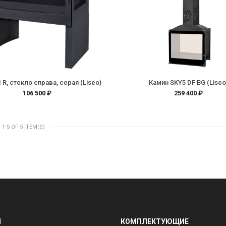
 R, стекло справа, серая (Liseo)
Камин SKY5 DF BG (Liseo
106 500 ₽
259 400 ₽
-5 OF 5 ITEM(S)
Ы
КОМПЛЕКТУЮЩИЕ